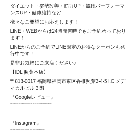
ダイエット・姿勢改善・筋力UP・競技パーフォーマ
ンスUP・健康維持など
様々なご要望にお応えします！
LINE・WEBからは24時間何時でもご予約承っており
ます！
LINEからのご予約でLINE限定のお得なクーポンも発
行中です！
是非お気軽にご来店ください♪
【IDL 照葉本店】
〒813-0017 福岡県福岡市東区香椎照葉3-4-5 I.C.メデ
ィカルビル３階
『Googleレビュー』
https://maps.app.goo.gl/GcN6n8Hmx9X8VYbE7?g_st=com.google.maps.preview.copy
https://maps.app.goo.gl/GcN6n8Hmx9X8VYbE7?
g_st=com.google.maps.preview.copy
『Instagram』
https://www.instagram.com/idl_personal_gym?igsh=YjVtaXdwYWM2ZDY0
https://www.instagram.com/idl_personal_gym?