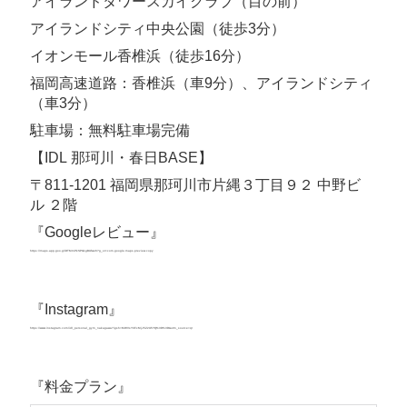
アイランドタワースカイクラブ（目の前）
アイランドシティ中央公園（徒歩3分）
イオンモール香椎浜（徒歩16分）
福岡高速道路：香椎浜（車9分）、アイランドシティ
（車3分）
駐車場：無料駐車場完備
【IDL 那珂川・春日BASE】
〒811-1201 福岡県那珂川市片縄３丁目９２ 中野ビ
ル ２階
『Googleレビュー』
https://maps.app.goo.gl/DTMmPkSPG1gBUfwe6?g_st=com.google.maps.preview.copy
https://maps.app.goo.gl/DTMmPkSPG1gBUfwe6?
g_st=com.google.maps.preview.copy
『Instagram』
https://www.instagram.com/idl_personal_gym_nakagawa?igsh=MWVsYXFxMjJ5Z2U5YQ%3D%3D&utm_source=qr
https://www.instagram.com/idl_personal_gym_nakagawa?
igsh=MWVsYXFxMjJ5Z2U5YQ%3D%3D&utm_source=qr
『料金プラン』