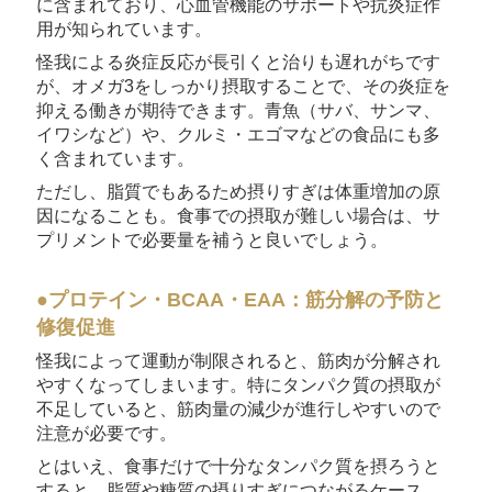
に含まれており、心血管機能のサポートや抗炎症作
用が知られています。
怪我による炎症反応が長引くと治りも遅れがちです
が、オメガ3をしっかり摂取することで、その炎症を
抑える働きが期待できます。青魚（サバ、サンマ、
イワシなど）や、クルミ・エゴマなどの食品にも多
く含まれています。
ただし、脂質でもあるため摂りすぎは体重増加の原
因になることも。食事での摂取が難しい場合は、サ
プリメントで必要量を補うと良いでしょう。
●プロテイン・BCAA・EAA：筋分解の予防と
修復促進
怪我によって運動が制限されると、筋肉が分解され
やすくなってしまいます。特にタンパク質の摂取が
不足していると、筋肉量の減少が進行しやすいので
注意が必要です。
とはいえ、食事だけで十分なタンパク質を摂ろうと
すると、脂質や糖質の摂りすぎにつながるケース