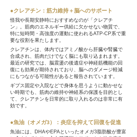
●クレアチン：筋力維持＋脳へのサポート
怪我や長期安静時におすすめなのが「クレアチ
ン」。筋肉のエネルギー供給に欠かせない物質で、
特に短時間・高強度の運動に使われるATP-CP系で重
要な役割を果たします。
クレアチンは、体内ではアミノ酸から肝臓や腎臓で
合成され、筋肉だけでなく脳にも取り込まれます。
最近の研究では、脳震盪の後遺症や神経筋機能の回
復にも効果が期待されており、脳へのダメージ軽減
にもつながる可能性があると報告されています。
ギプス固定や入院などで身体を思うように動かせな
い時期でも、筋肉の維持や神経系の保護を目的とし
て、クレアチンを日常的に取り入れるのは非常に有
効です。
●魚油（オメガ3）：炎症を抑えて回復を促進
魚油には、DHAやEPAといったオメガ3脂肪酸が豊富