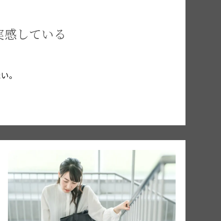
実感している
。
たい。