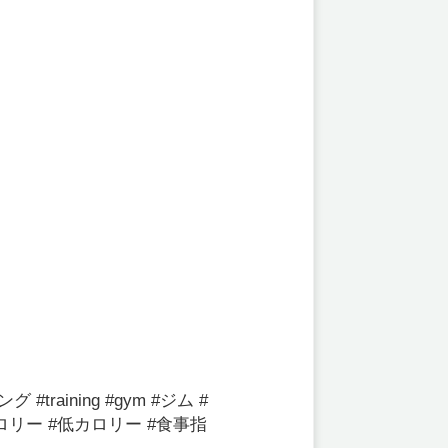
training #gym #ジム #
 #カロリー #低カロリー #食事指