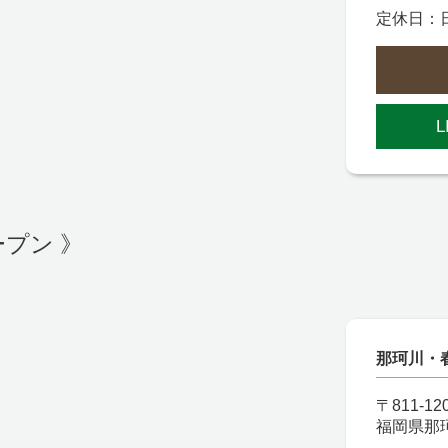
定休日：
L
ープン 》
那珂川・春
〒811-12
福岡県那珂