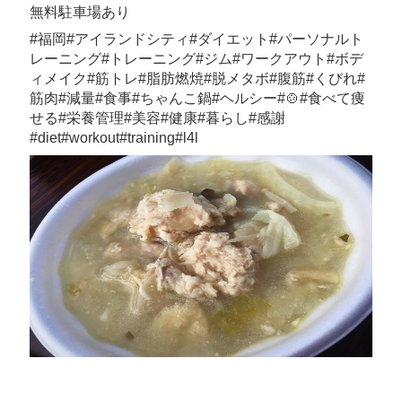
無料駐車場あり
#福岡#アイランドシティ#ダイエット#パーソナルト
レーニング#トレーニング#ジム#ワークアウト#ボデ
ィメイク#筋トレ#脂肪燃焼#脱メタボ#腹筋#くびれ#
筋肉#減量#食事#ちゃんこ鍋#ヘルシー#🍲#食べて痩
せる#栄養管理#美容#健康#暮らし#感謝
#diet#workout#training#l4l