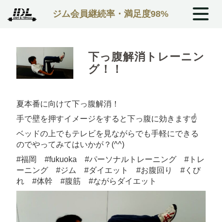
ジム会員継続率・満足度98%
下っ腹解消トレーニン
グ！！
夏本番に向けて下っ腹解消！
手で壁を押すイメージをすると下っ腹に効きます☝
ベッドの上でもテレビを見ながらでも手軽にできる
のでやってみてはいかが？(^^)
#福岡 #fukuoka #パーソナルトレーニング #トレ
ーニング #ジム #ダイエット #お腹回り #くび
れ #体幹 #腹筋 #ながらダイエット