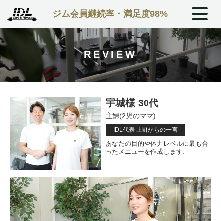
ジム会員継続率・満足度98%
REVIEW
宇城様
30代
主婦(2児のママ)
IDL代表 上野からの一言
あなたの目的や体力レベルに最も合
ったメニューを作成します。