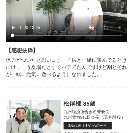
【感想抜粋】
体力がついたと思います。子供と一緒に遊んでるとき
にけっこう夏場だとすぐバテてたんですけど割とそれ
が一緒に元気に遊べるようになれました。
松尾様
85歳
九州経済連合会名誉会長
九州電力9代目会長（現:相談役）
IDL代表 上野からの一言