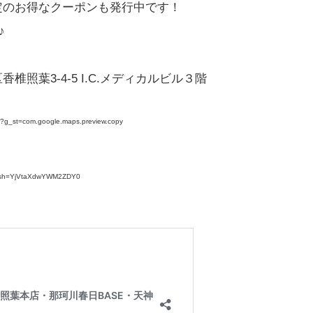
E限定のお得なクーポンも発行中です！
♪
区香椎照葉3-4-5 I.C.メディカルビル３階
?g_st=com.google.maps.preview.copy
N6n8Hmx9X8VYbE7?g_st=com.google.maps.preview.copy
?igsh=YjVtaXdwYWM2ZDY0
/idl_personal_gym?igsh=YjVtaXdwYWM2ZDY0