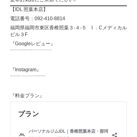
【IDL 照葉本店】
電話番号：092-410-8814
福岡県福岡市東区香椎照葉３-４-５ I ．Cメディカル
ビル３F
『Googleレビュー』
https://maps.app.goo.gl/GcN6n8Hmx9X8VYbE7?g_st=com.google.maps.preview.copy
https://maps.app.goo.gl/GcN6n8Hmx9X8VYbE7?
g_st=com.google.maps.preview.copy
『Instagram』
https://www.instagram.com/idl_personal_gym?igsh=YjVtaXdwYWM2ZDY0
https://www.instagram.com/idl_personal_gym?
igsh=YjVtaXdwYWM2ZDY0
『料金プラン』