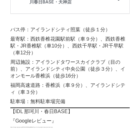
バス停：アイランドシティ照葉（徒歩１分）
最寄駅：西鉄香椎花園駅前駅（車９分）、西鉄香椎
駅・JR香椎駅（車10分）、西鉄千早駅・JR千早駅
（車12分）
周辺施設：アイランドタワースカイクラブ（目の
前）、アイランドシティ中央公園（徒歩３分）、イ
オンモール香椎浜（徒歩16分）
福岡高速道路：香椎浜（車９分）、アイランドシテ
ィ（車３分）
駐車場：無料駐車場完備
【IDL 那珂川・春日BASE】
『Googleレビュー』
https://maps.app.goo.gl/DTMmPkSPG1gBUfwe6?g_st=com.google.maps.preview.copy
https://maps.app.goo.gl/DTMmPkSPG1gBUfwe6?
g_st=com.google.maps.preview.copy