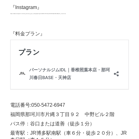
『Instagram』
https://www.instagram.com/idl_personal_gym_nakagawa?igsh=MWVsYXFxMjJ5Z2U5YQ%3D%3D&utm_source=qr
https://www.instagram.com/idl_personal_gym_nakagawa?
igsh=MWVsYXFxMjJ5Z2U5YQ%3D%3D&utm_source=qr
『料金プラン』
電話番号:050-5472-6947
福岡県那珂川市片縄３丁目９２ 中野ビル２階
バス停：谷口または道善（徒歩１分）
最寄駅：JR博多駅南駅（車６分・徒歩２０分）、JR