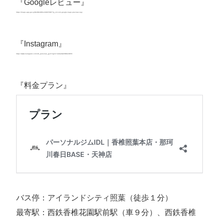
『Googleレビュー』
https://maps.app.goo.gl/GcN6n8Hmx9X8VYbE7?g_st=com.google.maps.preview.copy
https://maps.app.goo.gl/GcN6n8Hmx9X8VYbE7?
g_st=com.google.maps.preview.copy
『Instagram』
https://www.instagram.com/idl_personal_gym?igsh=YjVtaXdwYWM2ZDY0
https://www.instagram.com/idl_personal_gym?
igsh=YjVtaXdwYWM2ZDY0
『料金プラン』
バス停：アイランドシティ照葉（徒歩１分）
最寄駅：西鉄香椎花園駅前駅（車９分）、西鉄香椎