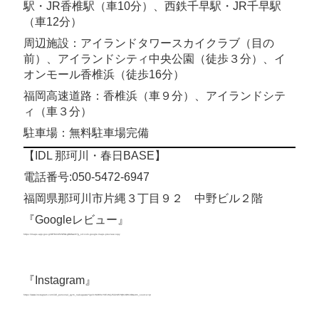
駅・JR香椎駅（車10分）、西鉄千早駅・JR千早駅
（車12分）
周辺施設：アイランドタワースカイクラブ（目の
前）、アイランドシティ中央公園（徒歩３分）、イ
オンモール香椎浜（徒歩16分）
福岡高速道路：香椎浜（車９分）、アイランドシテ
ィ（車３分）
駐車場：無料駐車場完備
【IDL 那珂川・春日BASE】
電話番号:050-5472-6947
福岡県那珂川市片縄３丁目９２ 中野ビル２階
『Googleレビュー』
https://maps.app.goo.gl/DTMmPkSPG1gBUfwe6?g_st=com.google.maps.preview.copy
https://maps.app.goo.gl/DTMmPkSPG1gBUfwe6?
g_st=com.google.maps.preview.copy
『Instagram』
https://www.instagram.com/idl_personal_gym_nakagawa?igsh=MWVsYXFxMjJ5Z2U5YQ%3D%3D&utm_source=qr
https://www.instagram.com/idl_personal_gym_nakagawa?