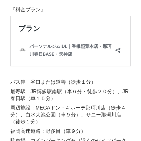
igsh=MWVsYXFxMjJ5Z2U5YQ%3D%3D&utm_source=qr
『料金プラン』
バス停：谷口または道善（徒歩１分）
最寄駅：JR博多駅南駅（車６分・徒歩２０分）、JR
春日駅（車１５分）
周辺施設：MEGAドン・キホーテ那珂川店（徒歩４
分）、白水大池公園（車９分）、サニー那珂川店
（徒歩１分）
福岡高速道路：野多目（車９分）
駐車場：コインパーキング有（近くのセイワパーク